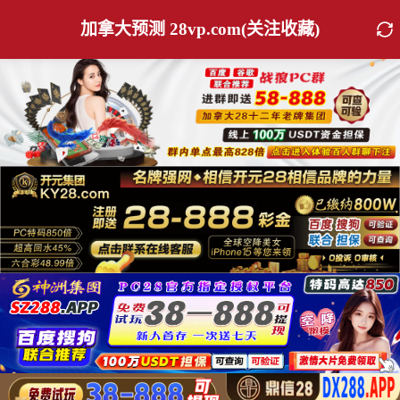
加拿大预测 28vp.com(关注收藏)