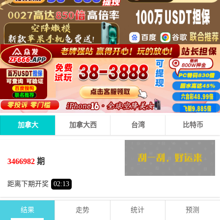
加拿大
加拿大西
台湾
比特币
1
4
7
12
+
+
=
3466982
期
小
双
距离下期开奖
02
:
12
结果
走势
统计
预测
期号
时间
号码