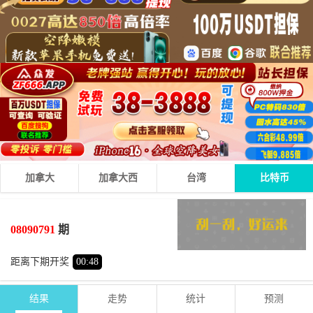
加拿大
加拿大西
台湾
比特币
4
0
4
08
+
+
=
08090791
期
小
双
距离下期开奖
00
:
48
结果
走势
统计
预测
期号
时间
号码