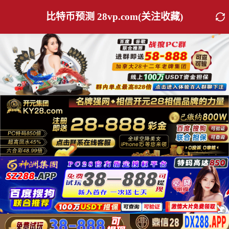
比特币预测 28vp.com(关注收藏)