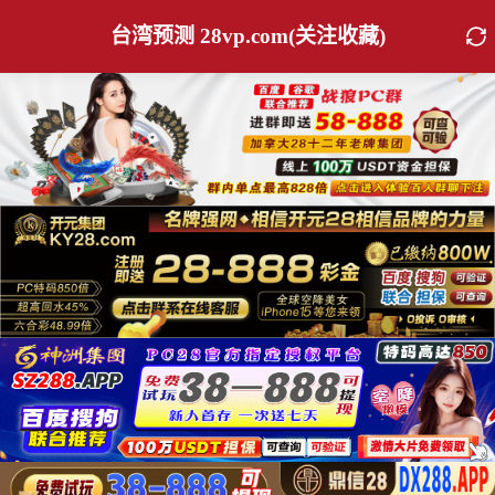
台湾预测 28vp.com(关注收藏)